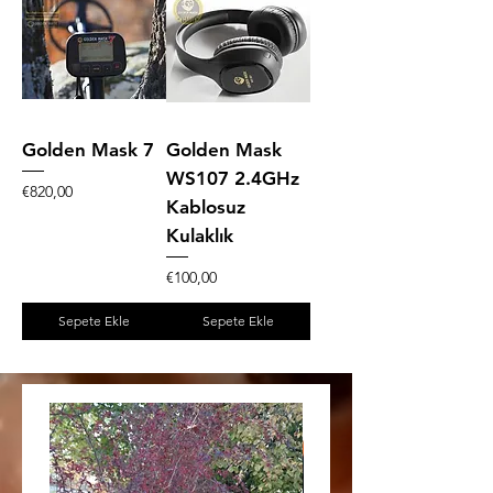
Golden Mask 7
Golden Mask
WS107 2.4GHz
Fiyat
€820,00
Kablosuz
Kulaklık
Fiyat
€100,00
Sepete Ekle
Sepete Ekle