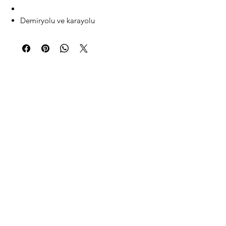
Demiryolu ve karayolu
uygulamaları
Teknik özellikler
Ölçüler - 510x470x162 mm
Ağırlık - 6,5 kg
Frekans - 250MHz
Nüfuz derinliği - 4 metre
Düşük iletkenliğe sahip toprakta
çözünürlük hedef boyutu - 0,17 m
Aralık - 64-256ns