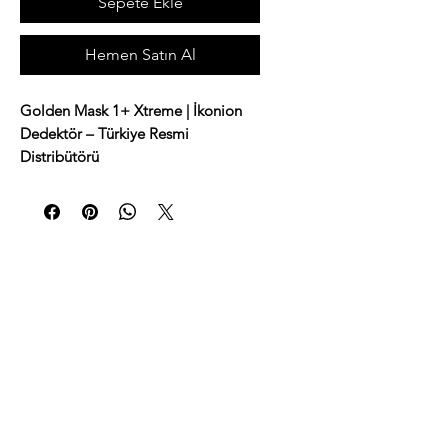
Sepete Ekle
Hemen Satın Al
Golden Mask 1+ Xtreme | İkonion
Dedektör – Türkiye Resmi
Distribütörü
Golden Mask 1+ Xtreme
hem
amatör hem de profesyonel
defineciler için geliştirilmiş
yüksek
performanslı metal arama
dedektörüdür
. 9,5” geniş başlığı ile
büyük alanları tarayabilir, küçük ve
derin metalleri hassas şekilde tespit
edebilirsiniz. Özellikle
altın arama
ve
define arama
konularında üstün
sonuç verir.
İkonion Dedektör
, Türkiye resmi