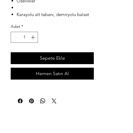
Özellikler
Karayolu alt tabanı, demiryolu balast
denetimi
Adet
*
Teknik özellikler
Ölçüler - 530x225x447 mm
Ağırlık - 6,5 kg
Sepete Ekle
Frekans - 890MHz
Nüfuz derinliği - 1 metre
Hemen Satın Al
Düşük iletkenliğe sahip topraklarda
çözünürlük hedef boyutu - 0,05 m
Aralık - 7-30ns